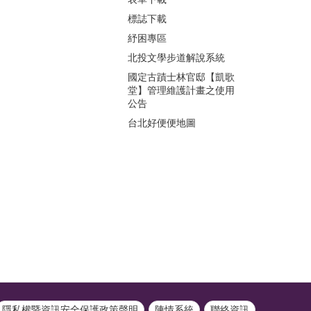
標誌下載
紓困專區
北投文學步道解說系統
國定古蹟士林官邸【凱歌
堂】管理維護計畫之使用
公告
台北好便便地圖
隱私權暨資訊安全保護政策聲明
陳情系統
聯絡資訊