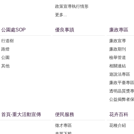
政策宣導執行情形
更多...
公園處SOP
優良事蹟
廉政專區
行道樹
廉政宣導
路燈
廉政期刊
公園
檢舉管道
其他
相關連結
遊說法專區
廉政平臺專
透明晶質獎
公益揭弊者
首頁-重大活動宣傳
便民服務
花卉百科
徵才專區
花種介紹
表單下載