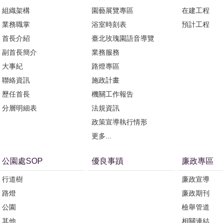
組織架構
園藝展覽專區
在建工程
業務職掌
浴室時刻表
預計工程
首長介紹
臺北玫瑰園語音導覽
副首長簡介
業務服務
大事紀
路燈專區
聯絡資訊
施政計畫
歷任首長
機關工作報告
分層明細表
法規資訊
政策宣導執行情形
更多...
公園處SOP
優良事蹟
廉政專區
行道樹
廉政宣導
路燈
廉政期刊
公園
檢舉管道
其他
相關連結