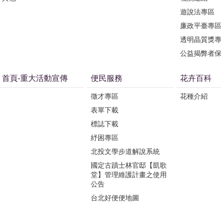
遊說法專區
廉政平臺專
透明晶質獎
公益揭弊者
首頁-重大活動宣傳
便民服務
花卉百科
徵才專區
花種介紹
表單下載
標誌下載
紓困專區
北投文學步道解說系統
國定古蹟士林官邸【凱歌
堂】管理維護計畫之使用
公告
台北好便便地圖