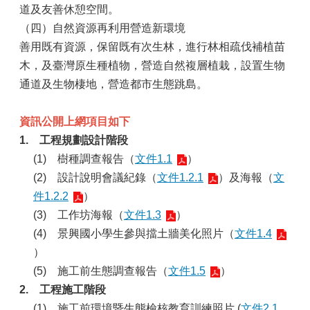
道及友善休憩空間。
（四）自然資源再利用營造新環境
善用既有資源，保留既有次生林，進行林相疏伐補植苗
木，及臺灣原生種植物，營造自然複層植栽，設置生物
通道及生物棲地，營造都市生態跳島。
資訊公開上網項目如下
1.
工程規劃設計階段
(1)
樹種調查報告（
文件1.1
）
(2)
設計說明會議紀錄（
文件1.2.1
）及海報（
文
件1.2.2
）
(3)
工作坊海報（
文件1.3
）
(4)
景興國小學生參與擋土牆美化照片（
文件1.4
）
(5)
施工前生態調查報告（
文件1.5
）
2.
工程施工階段
(1)
施工前環境暨生態檢核教育訓練照片 (
文件2.1