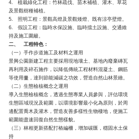
4.
植栽綠化工程：竹林疏伐、苗木補植、灌木、草花
及景觀樹種補植。
5.
照明工程：景觀高燈及景觀矮燈、既有涼亭壁燈。
6.
假設工程：臨時水保設施、臨時擋土設施、交通維
持及施工圍籬。
二、
工程特色：
（一）手作步道施工及材料之運用
景興公園新建工程主要採用現地壤土、基地內廢棄磚瓦
再利用及碎石施作，以降低傳統工程材料混凝土、鋼筋
等使用量，達到節能減碳之功效，營造自然山林景緻。
（二）生態檢核概念之運用
導入生態檢核概念，透過生態專業人員參與，評估環境
生態區域現況及範圍，以環境影響最小化為原則，於周
邊配置喬木及灌木，營造友善多樣性生物棲地，使施工
範圍能盡速回復自然生態樣貌。
（三）林相更新搭配打樁編柵，增加碳匯，穩固水土保
持