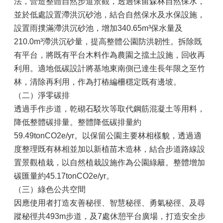
法，營造整體自然步道景觀，透過保留森林自然保水，
並於低處設置滯洪沉砂池，結合自然保水及水保設施，
設置雨撲滿滯洪沉砂池，增加340.65m³保水量及
210.0m³滯洪沉砂量，提高整體公園防洪韌性。拆除既
有平台，將既有平台木料作為農園之擋土設施，回收再
利用。適地低碳設計將基地東南側已達生長年限之至竹
林，清除再利用，作為打樁編柵穩定既有邊坡。
（二）淨零碳排
透過手作步道，乾砌石駁坎等取代鋼筋混凝土等用料，
降低整體碳排量。整體降低碳排量約
59.49tonCO2e/yr。以保留公園主要林相樣貌，透過適
度整理既有林相並加以新植苗木造林，結合步道路線設
置景觀植栽，以自然植栽設施作為公園綠籬。整體增加
碳匯量約45.17tonCO2e/yr。
（三）綠色公共空間
因應使用者打造友善秘徑、智慧秘徑、勇氣秘徑、及尋
蹤秘徑共493m步道，及7處休憩平台廣場，打造安全步