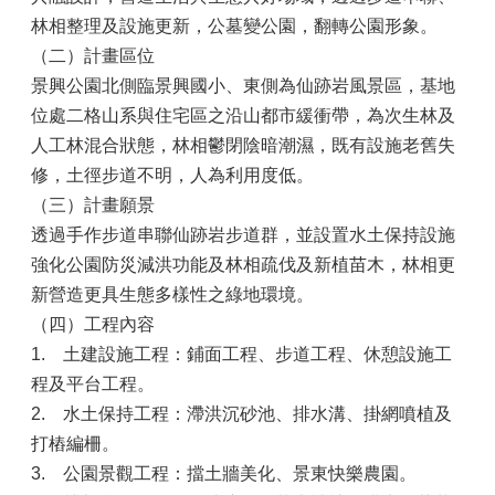
林相整理及設施更新，公墓變公園，翻轉公園形象。
（二）計畫區位
景興公園北側臨景興國小、東側為仙跡岩風景區，基地
位處二格山系與住宅區之沿山都市緩衝帶，為次生林及
人工林混合狀態，林相鬱閉陰暗潮濕，既有設施老舊失
修，土徑步道不明，人為利用度低。
（三）計畫願景
透過手作步道串聯仙跡岩步道群，並設置水土保持設施
強化公園防災減洪功能及林相疏伐及新植苗木，林相更
新營造更具生態多樣性之綠地環境。
（四）工程內容
1.
土建設施工程：鋪面工程、步道工程、休憩設施工
程及平台工程。
2.
水土保持工程：滯洪沉砂池、排水溝、掛網噴植及
打樁編柵。
3.
公園景觀工程：擋土牆美化、景東快樂農園。