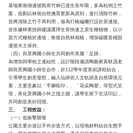
基地東南側邊坡既有竹林已達生長年限，多為枯倒之竹
叢，規劃以林相自然撫育更新為原則，進行清除竹林，
並將清除之竹子再利用，做為打樁編柵打設於原邊坡。
並依據林業技師建議選擇生長快速之原生種植物，以小
苗方式種植於邊坡，恢復自然林相植，增加碳匯並穩固
邊坡水土保持。
（四）與景興國小師生共同創作美麗「足跡」
為增加與學校之連結性，設計階段邀請陶藝家黃耿茂老
師與景興國小師生合作，於112學年度美術課程結合，
引導學生創意發想，融入仙跡岩人文軌跡及自然環境元
素，主要意象以「手腳拓印」、「花朵陶塑」等型式呈
現，美化景興國小外之擋土牆，讓學生留下生活印記，
共同創造美好回憶。
三、
工程效益：
（一）低衝擊開發
公園主要步道以手作步道方式，以現地材料結合生態手