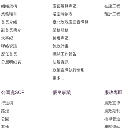
組織架構
園藝展覽專區
在建工程
業務職掌
浴室時刻表
預計工程
首長介紹
臺北玫瑰園語音導覽
副首長簡介
業務服務
大事紀
路燈專區
聯絡資訊
施政計畫
歷任首長
機關工作報告
分層明細表
法規資訊
政策宣導執行情形
更多...
公園處SOP
優良事蹟
廉政專區
行道樹
廉政宣導
路燈
廉政期刊
公園
檢舉管道
其他
相關連結