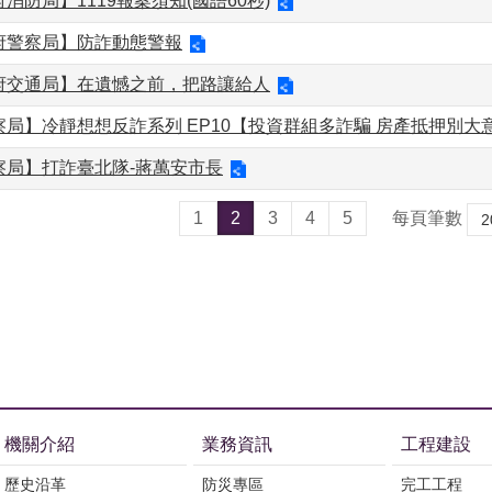
消防局】1119報案須知(國語60秒)
府警察局】防詐動態警報
府交通局】在遺憾之前，把路讓給人
局】冷靜想想反詐系列 EP10【投資群組多詐騙 房產抵押別大意
察局】打詐臺北隊-蔣萬安市長
1
2
3
4
5
每頁筆數
機關介紹
業務資訊
工程建設
歷史沿革
防災專區
完工工程