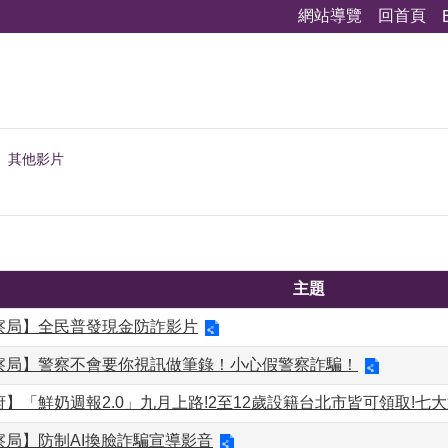
網站導覽
回首頁
其他影片
主題
察局】全民普發現金防詐影片
察局】警察不會要你視訊做筆錄！小心假警察詐騙！
】「鮮奶週報2.0」九月上路!2至12歲設籍台北市皆可領取!七大
察局】防制AI換臉詐騙宣導影音