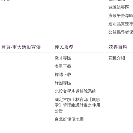
遊說法專區
廉政平臺專
透明晶質獎
公益揭弊者
首頁-重大活動宣傳
便民服務
花卉百科
徵才專區
花種介紹
表單下載
標誌下載
紓困專區
北投文學步道解說系統
國定古蹟士林官邸【凱歌
堂】管理維護計畫之使用
公告
台北好便便地圖