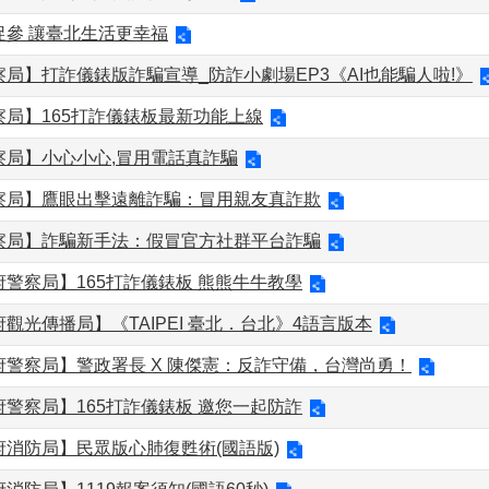
促參 讓臺北生活更幸福
局】打詐儀錶版詐騙宣導_防詐小劇場EP3《AI也能騙人啦!》
察局】165打詐儀錶板最新功能上線
察局】小心小心,冒用電話真詐騙
察局】鷹眼出擊遠離詐騙：冒用親友真詐欺
察局】詐騙新手法：假冒官方社群平台詐騙
警察局】165打詐儀錶板 熊熊牛牛教學
觀光傳播局】《TAIPEI 臺北．台北》4語言版本
府警察局】警政署長 X 陳傑憲：反詐守備，台灣尚勇！
警察局】165打詐儀錶板 邀您一起防詐
府消防局】民眾版心肺復甦術(國語版)