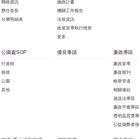
聯絡資訊
施政計畫
歷任首長
機關工作報告
分層明細表
法規資訊
政策宣導執行情形
更多...
公園處SOP
優良事蹟
廉政專區
行道樹
廉政宣導
路燈
廉政期刊
公園
檢舉管道
其他
相關連結
遊說法專區
廉政平臺專
透明晶質獎
公益揭弊者