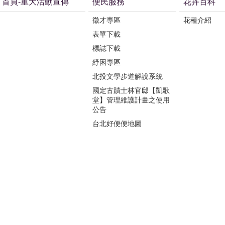
首頁-重大活動宣傳
便民服務
花卉百科
徵才專區
花種介紹
表單下載
標誌下載
紓困專區
北投文學步道解說系統
國定古蹟士林官邸【凱歌
堂】管理維護計畫之使用
公告
台北好便便地圖