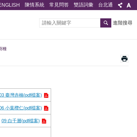
陳情系統
常見問答
雙語詞彙
台北通
ENGLISH
進階搜尋
樹種
03 臺灣赤楠(pdf檔案)
06 小葉欖仁(pdf檔案)
09 白千層(pdf檔案)