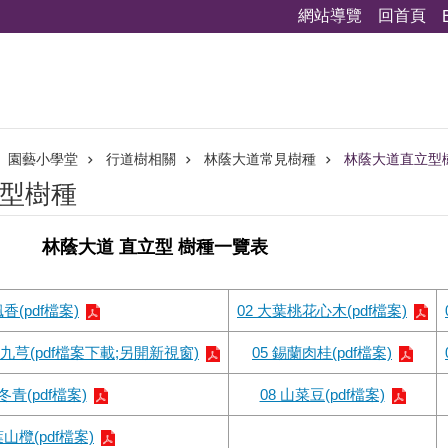
網站導覽
回首頁
園藝小學堂
行道樹相關
林蔭大道常見樹種
林蔭大道直立型
型樹種
林蔭大道 直立型 樹種一覽表
楓香(pdf檔案)
02 大葉桃花心木(pdf檔案)
4 九芎(pdf檔案下載;另開新視窗)
05 錫蘭肉桂(pdf檔案)
冬青(pdf檔案)
08 山菜豆(pdf檔案)
葉山欖(pdf檔案)