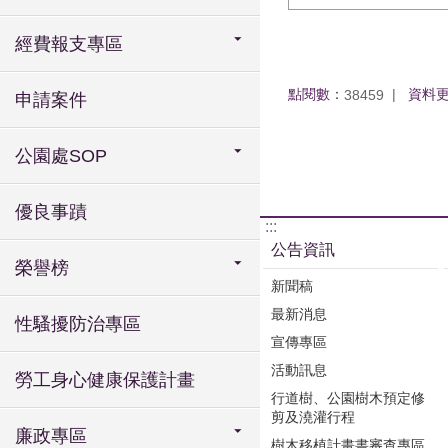
經費報支專區
點閱數：
資料
38459
申請案件
公園處SOP
優良事蹟
:::
公告資訊
榮譽榜
新聞稿
最新消息
性騷擾防治專區
宣傳專區
活動訊息
勞工身心健康保護計畫
行道樹、公園樹木預定修
剪及澆灌行程
廉政專區
樹木移植計畫書審查專區