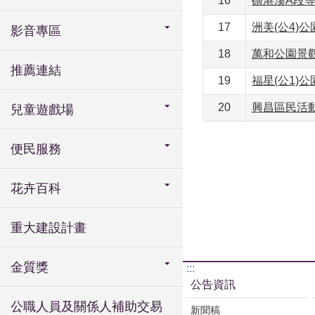
16
磺港溪A段
17
​洲美(公4)
影音專區
18
​萬和公園景
推薦連結
19
​福星(公1)
20
興昌區民活
兒童遊戲場
便民服務
花卉百科
重大建設計畫
金質獎
:::
公告資訊
公職人員及關係人補助交易
新聞稿