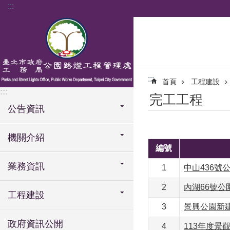
:::
跳到主要內容區塊
:::
首頁
工程建設
:::
完工工程
公告資訊
機關介紹
編號
業務資訊
1
中山436號
2
內湖66號公
工程建設
3
景興公園新
政府資訊公開
4
113年度景