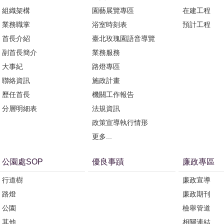
組織架構
園藝展覽專區
在建工程
業務職掌
浴室時刻表
預計工程
首長介紹
臺北玫瑰園語音導覽
副首長簡介
業務服務
大事紀
路燈專區
聯絡資訊
施政計畫
歷任首長
機關工作報告
分層明細表
法規資訊
政策宣導執行情形
更多...
公園處SOP
優良事蹟
廉政專區
行道樹
廉政宣導
路燈
廉政期刊
公園
檢舉管道
其他
相關連結