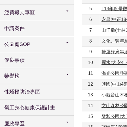
5
113年度景
經費報支專區
6
永昌(中正1
申請案件
7
山仔后(士林
8
文化、豐年
公園處SOP
9
捷運綠廊串連
優良事蹟
10
麗水(大安4
11
海光公園整
榮譽榜
12
​興國(中山4
性騷擾防治專區
13
小觀音山木
14
文山森林公
勞工身心健康保護計畫
15
​黎和公園(
廉政專區