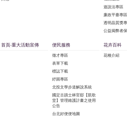
遊說法專區
廉政平臺專
透明晶質獎
公益揭弊者
首頁-重大活動宣傳
便民服務
花卉百科
徵才專區
花種介紹
表單下載
標誌下載
紓困專區
北投文學步道解說系統
國定古蹟士林官邸【凱歌
堂】管理維護計畫之使用
公告
台北好便便地圖