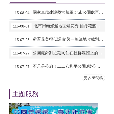
訊
工
國家卓越建設獎常勝軍 北市公園處再傳佳績
115-08-04
程
建
北市街頭燃起地面煙花秀 仙丹花盛開繽紛似火
115-08-01
設
政
雞蛋花美得低調 蘭興一號綠地收藏別樣風景
115-07-28
府
資
訊
公園處針對近期同仁在社群媒體上的發言說明
115-07-27
公
開
不只是公廁！二二八和平公園3號公廁華麗變身
115-07-27
經
更多 新聞稿
費
報
支
主題服務
專
區
申