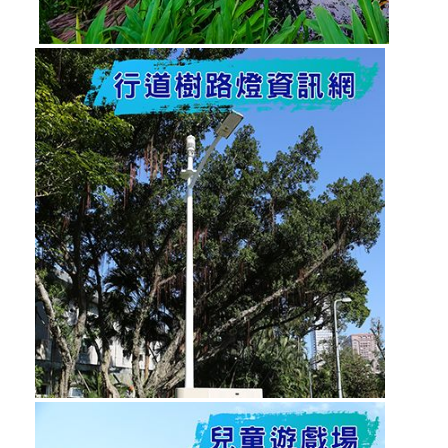
重
大
建
設
計
畫
金
質
獎
公
職
人
員
及
關
係
人
補
助