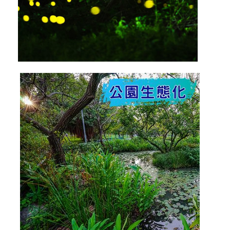
區
推
薦
連
結
兒
童
遊
戲
場
便
民
服
務
花
卉
百
科