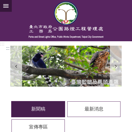
跳到主要內容區塊
進
階
搜
尋
:::
:::
公
告
資
訊
機
關
介
紹
新聞稿
最新消息
業
務
宣傳專區
資