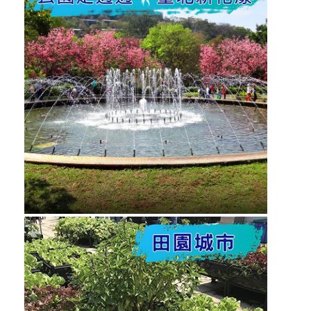
請
案
件
公
園
處
SOP
優
良
事
蹟
榮
譽
榜
性
騷
擾
防
治