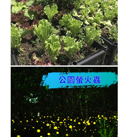
專
區
勞
工
身
心
健
康
保
護
計
畫
廉
政
專
區
影
音
專