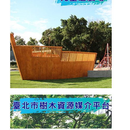
交
易
身
分
關
係
公
開
及
查
詢
平
臺
公
共
藝
術
品