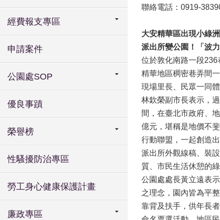
聯絡電話：0919-3839
經費報支專區
大安精華區出現小綠洲
派出所變公園！
「波力
申請案件
位於敦化南路一段23
精華地區稠密巷弄間一
公園處SOP
現場里長、民眾一同體
林欽榮副市長表示，過
優良事蹟
間，在臺北市政府、地
億元，堪稱是地價不斐
榮譽榜
行動聯盟，一起創造出
派出所外觀線稿、裝設
性騷擾防治專區
質、市民生活休憩的綠
公園處處長黃立遠表示
勞工身心健康保護計畫
之理念，園內皆為平整
靠背及扶手，供年長者
廉政專區
命名票選活動，地區民