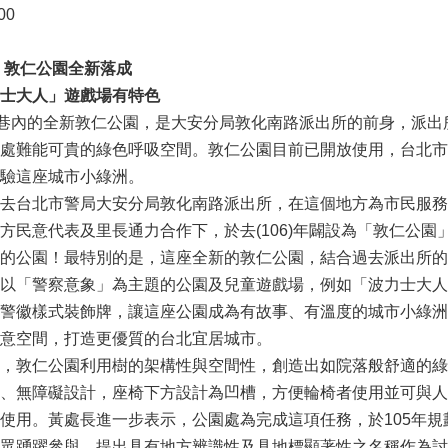
00
 敦仁公園全新落成
士大人」遊戲場有特色
6巷內的全新敦仁公園，是大安分局敦化南路派出所的前身，派出
處難能可貴的綠色呼吸空間。敦仁公園目前已開放使用，台北市副市
驗這座城市小綠洲。
去台北市警局大安分局敦化南路派出所，在這個地方為市民服務將近
方民意代表及里長通力合作下，於去(106)年闢設為「敦仁公園
的公園！最特別的是，這座全新的敦仁公園，結合過去派出所的
以「警察意象」為主題的公園及兒童遊戲場，例如「波力士大人
警徽樣式裝飾牌，讓這座公園成為有故事、有溫度的城市小綠洲
意空間，打造更優質的台北宜居城市。
，敦仁公園利用樹的架構性與空間性，創造出如院落般舒適的綠
、無障礙設計，座椅下方設計為凹槽，方便輪椅者使用並可與人
使用。黃處長進一步表示，公園處為完成這項任務，於105年
眾踴躍參與，提出具有地方辨識性及具地標顯著性之名稱作為討