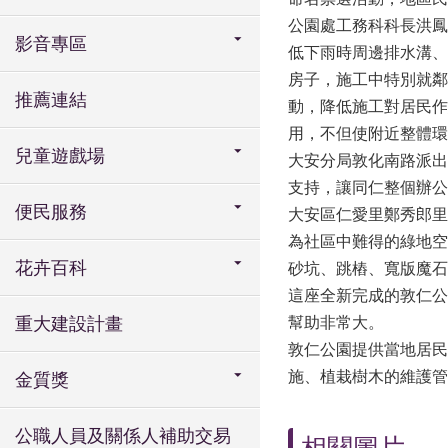
公園處工務科科長洪鳳
影音專區
低下雨時周邊排水溝、
房子，施工中特別就鄰
推薦連結
動，降低施工對居民作
用，不但使附近整體環
兒童遊戲場
大安分局敦化南路派出
支持，讓同仁整個辦公
便民服務
大安區仁愛里鄭秀郎里
為社區中難得的綠地空
花卉百科
砂坑、跳樁、寬版魔石
這座全新完成的敦仁公
重大建設計畫
幫助非常大。
敦仁公園提供當地居民
施、植栽樹木的維護管
金質獎
公職人員及關係人補助交易