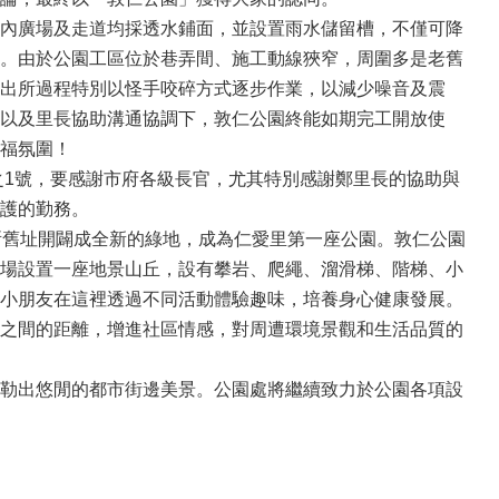
內廣場及走道均採透水鋪面，並設置雨水儲留槽，不僅可降
。由於公園工區位於巷弄間、施工動線狹窄，周圍多是老舊
出所過程特別以怪手咬碎方式逐步作業，以減少噪音及震
以及里長協助溝通協調下，敦仁公園終能如期完工開放使
福氛圍！
之1號，要感謝市府各級長官，尤其特別感謝鄭里長的協助與
護的勤務。
所舊址開闢成全新的綠地，成為仁愛里第一座公園。敦仁公園
場設置一座地景山丘，設有攀岩、爬繩、溜滑梯、階梯、小
小朋友在這裡透過不同活動體驗趣味，培養身心健康發展。
之間的距離，增進社區情感，對周遭環境景觀和生活品質的
勒出悠閒的都市街邊美景。公園處將繼續致力於公園各項設