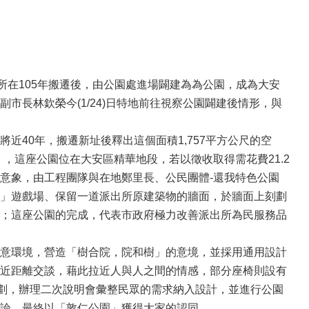
所在105年搬遷後，由公園處進場闢建為為公園，成為大安
長林欽榮今(1/24)日特地前往視察公園闢建後情形，與
40年，搬遷新址後釋出這個面積1,757平方公尺的空
」，這座公園位在大安區精華地段，若以徵收取得需花費21.2
意象，由工程團隊與在地鄭里長、公民團體-還我特色公園
」遊戲場、保留一道派出所原建築物的牆面，於牆面上刻劃
；這座公園的完成，代表市政府極力改善派出所為民服務品
意環境，營造「樹合院，院和樹」的意境，並採用通用設計
近距離交談，藉此拉近人與人之間的情感，部分座椅則設有
規劃，辦理二次說明會彙整民眾的需求納入設計，並進行公園
論，最終以「敦仁公園」獲得大家的認同。