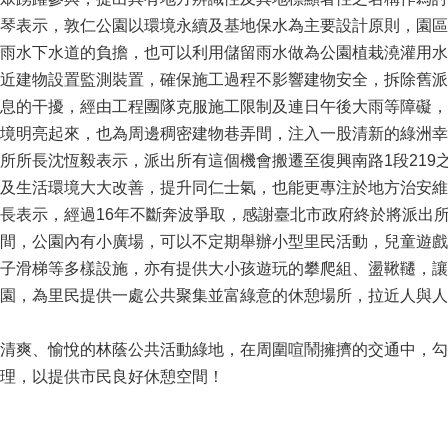
琴表示，敦仁公園以環境永續及基地保水為主要設計原則，園區
雨水下水道的負擔，也可以利用儲留雨水做為公園植栽澆灌用水
近建物設置監測裝置，確保施工過程不影響建物安全，拆除舊派
息的干擾，經由工程團隊克服施工限制及連日午後大雨等障礙，
境明亮起來，也為周邊稠密建物巷弄間，注入一股清新的綠洲幸
所所長沈恆毅表示，派出所有這個機會搬遷至復興南路1段219
及生活環境大大改善，提升同仁士氣，也能更專注於地方治安維
長表示，經過16年不斷奔波爭取，感謝臺北市政府終於將派出
間，公園內有小廣場，可以不定期舉辦小型里民活動，兒童遊戲
子滑梯等多樣設施，亦有提供大小孩遊玩的攀爬組、盪鞦韆，讓
園，為里民提供一處公共聚集並富綠意的休憩場所，拉近人與人
清爽、愉悅的林蔭公共活動綠地，在周圍喧鬧擁擠的交通中，勾
理，以提供市民良好休憩空間！