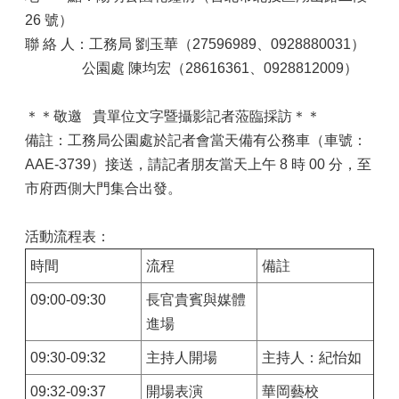
26 號）
聯 絡 人：工務局 劉玉華（27596989、0928880031）
公園處 陳均宏（28616361、0928812009）
＊＊敬邀 貴單位文字暨攝影記者蒞臨採訪＊＊
備註：工務局公園處於記者會當天備有公務車（車號：
AAE-3739）接送，請記者朋友當天上午 8 時 00 分，至
市府西側大門集合出發。
活動流程表：
時間
流程
備註
09:00-09:30
長官貴賓與媒體
進場
09:30-09:32
主持人開場
主持人：紀怡如
09:32-09:37
開場表演
華岡藝校