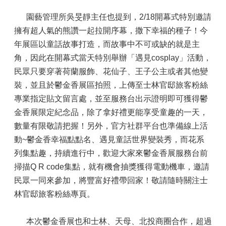
園藝管理所吳旻靜主任也提到，2/18開幕式特別邀請
擁有超人氣的熊讚一起拉開序幕，撒下幸福的種子！今
年展區以童話故事打造，而故事中不可或缺的就是主
角，因此在開幕式當天特別舉辦「遇見cosplay」活動，
民眾只要穿著荷蘭服飾、花仙子、王子公主或者其他變
裝，並且於鬱金香展區拍照，上傳至士林官邸旅客粉絲
專業指定貼文留言處，並至服務台出示證明即可獲得鬱
金香展限定紀念品，除了拿好禮更能享受童趣的一天，
數量有限敬請把握！另外，官方社群平台也準備線上活
動~鬱金香幸福點點名、遇見童話世界變裝秀，而花系
列集點趣，持續進行中，歡迎大家來鬱金香展服務台前
掃描Q R code集點，就有機會抽獎獲得電動機車，邀請
民眾一同來參加，將豐富好禮帶回家！敬請隨時關注士
林官邸旅客粉絲專頁。
本次鬱金香展也和士林、天母、北投商圈合作，超過