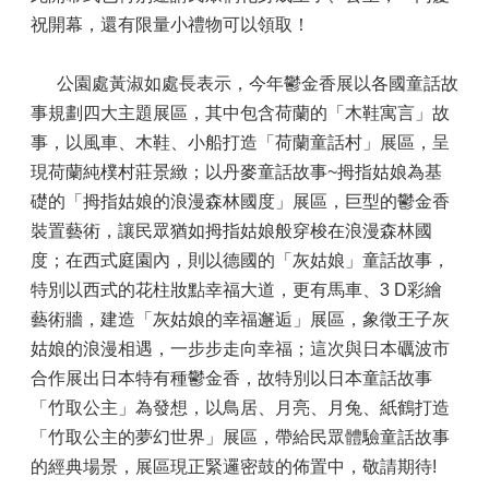
祝開幕，還有限量小禮物可以領取！
公園處黃淑如處長表示，今年鬱金香展以各國童話故
事規劃四大主題展區，其中包含荷蘭的「木鞋寓言」故
事，以風車、木鞋、小船打造「荷蘭童話村」展區，呈
現荷蘭純樸村莊景緻；以丹麥童話故事~拇指姑娘為基
礎的「拇指姑娘的浪漫森林國度」展區，巨型的鬱金香
裝置藝術，讓民眾猶如拇指姑娘般穿梭在浪漫森林國
度；在西式庭園內，則以德國的「灰姑娘」童話故事，
特別以西式的花柱妝點幸福大道，更有馬車、3 D彩繪
藝術牆，建造「灰姑娘的幸福邂逅」展區，象徵王子灰
姑娘的浪漫相遇，一步步走向幸福；這次與日本礪波市
合作展出日本特有種鬱金香，故特別以日本童話故事
「竹取公主」為發想，以鳥居、月亮、月兔、紙鶴打造
「竹取公主的夢幻世界」展區，帶給民眾體驗童話故事
的經典場景，展區現正緊邏密鼓的佈置中，敬請期待!