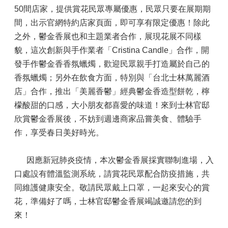
50間店家，提供賞花民眾專屬優惠，民眾只要在展期期
間，出示官網特約店家頁面，即可享有限定優惠！除此
之外，鬱金香展也和主題業者合作，展現花展不同樣
貌，這次創新與手作業者「Cristina Candle」合作，開
發手作鬱金香香氛蠟燭，歡迎民眾親手打造屬於自己的
香氛蠟燭；另外在飲食方面，特別與「台北士林萬麗酒
店」合作，推出「美麗香鬱」經典鬱金香造型餅乾，檸
檬酸甜的口感，大小朋友都喜愛的味道！來到士林官邸
欣賞鬱金香展後，不妨到週邊商家品嘗美食、體驗手
作，享受春日美好時光。
因應新冠肺炎疫情，本次鬱金香展採實聯制進場，入
口處設有體溫監測系統，請賞花民眾配合防疫措施，共
同維護健康安全。敬請民眾戴上口罩，一起來安心的賞
花，準備好了嗎，士林官邸鬱金香展竭誠邀請您的到
來！