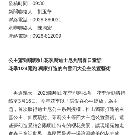
發稿時間：09:30
新聞聯絡人：劉玉華
聯絡電話：0928-880031
承辦聯絡人：陳均宏
聯絡電話：0928-812009
公主駕到
!
陽明山花季與
迪士尼共譜春日童話
花季1/24
開跑
獨家打造的白雪四大公主裝置藝術
再過幾天，2025陽明山花季即將揭幕，花季活動將持
續至3月16日。今年花季以「讓愛在心中綻放」為主
題，首次取得迪士尼公主系列授權，推出獨家打造的白
雪公主、仙度瑞拉、茉莉公主等四大主題裝置藝術。這
些夢幻造景結合陽明山特有的櫻花美景，讓現場宛如走
進春日童話世界，為民眾呈現一場浪漫唯美的花卉盛