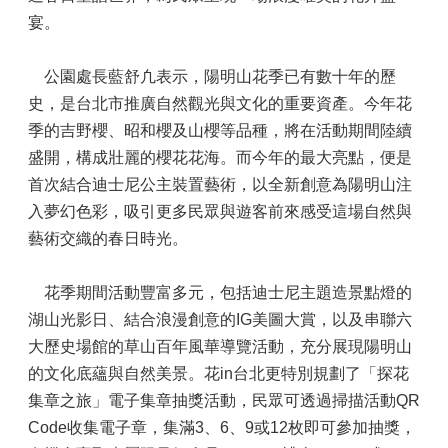
宴。
公園處長藍舒凢表示，陽明山花季已有數十年的歷
史，是台北市推廣自然觀光與文化的重要資產。今年花
季的吉野櫻、昭和櫻及山櫻等品種，將在活動期間陸續
盛開，構成壯麗的櫻花花海。而今年的最大亮點，便是
首次結合迪士尼公主裝置藝術，以全新創意為陽明山注
入夢幻色彩，吸引更多民眾與遊客前來感受這場自然與
藝術交織的春日時光。
花季期間活動豐富多元，包括迪士尼主題造景點燈的
湖山光影日、結合浪漫創意的IG美圖大賞，以及串聯六
大歷史場館的草山百年風華導覽活動，充分展現陽明山
的文化底蘊與自然美景。花in台北更特別規劃了「探花
集章之旅」電子集章抽獎活動，民眾可透過掃描活動QR
Code收集電子章，集滿3、6、9或12枚即可參加抽獎，