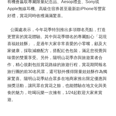
有機會贏取專屬限量紀念品、Aesop禮盒、Sony或
Apple無線耳機、高級住宿券甚至最新款iPhone等豐富
好禮，賞花同時收穫滿滿驚喜。
公園處表示，今年花季特別推出多項聯名亮點，打造
更豐富的賞花體驗。其中與花季聯名的專屬點心「花現
喜福娃娃酥」，是過年大家非常喜愛的小零嘴，顧及大
家健康，採取減糖配方，搭配紅色包裝，滿足您視覺與
味蕾的雙重享受。另外，陽明山花季亦與旅遊業者合
作，精心規劃包括賞花路線的旅遊行程，賞花期間報名
旅行團的前30名民眾，還可額外獲得限量娃娃酥作為獨
家驚喜。陽明山花季結合眾多在地商家推出限定優惠與
抽獎活動，讓民眾在賞花之餘，也能體驗在地文化與美
食的魅力，吃喝玩樂一次擁有，1/24起歡迎大家來賞
遊。