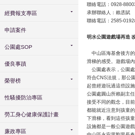
聯絡電話：0928-8800
承辦聯絡人：賴丞賦
經費報支專區
聯絡電話：2585-0192
申請案件
明水公園遊戲場再造 
公園處SOP
中山區海基會後方的
滑梯的感受。遊戲場內
優良事蹟
公園處表示，公園處
符合CNS法規，那公
榮譽榜
起曾經遊玩過這些設施
公園處圓山所賴副主任
性騷擾防治專區
接受不同的觀念，目前
都能就近注意到孩童的
勞工身心健康保護計畫
下滑梯，看到這些孩童
設施都是一般公園遊戲
廉政專區
中山區永安里劉里長春