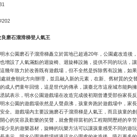
31
#202
改良磨石溜滑梯登人氣王
明水公園磨石子溜滑梯矗立於當地已超過20年，公園處改造後
也增設了人氣滿點的迴旋椅、迴旋棒設施，提供不同的玩法，讓
這幾年致力於改善既有遊戲場，但不全然是拆除舊有設施，如果
園處就會朝此方向辦理，並且融入新的元素，在新、舊材質的交
的成人們童年回憶，這是世代的傳承，讓臺北市這座城市能夠擁
丞賦表示，明水公園遊戲場在改造完成後初期曾遭受部份家長反
明水公園的遊戲場依然是人聲鼎沸，孩童奔跑於遊戲場中，家長
安全。遊戲場內主要設施磨石子溜滑梯是人氣王，而且孩童的創
開心的笑容及歡樂的笑聲，就會覺得當初的工程期間歷經的辛苦
場少見的遊樂器材，旋轉的玩樂方法可以讓孩童感受不同的遊玩
長表示，明水公園遊戲場經過這次公園處的改造後，吸引更多的