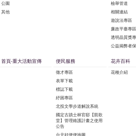
公園
檢舉管道
其他
相關連結
遊說法專區
廉政平臺專
透明晶質獎
公益揭弊者
首頁-重大活動宣傳
便民服務
花卉百科
徵才專區
花種介紹
表單下載
標誌下載
紓困專區
北投文學步道解說系統
國定古蹟士林官邸【凱歌
堂】管理維護計畫之使用
公告
台北好便便地圖