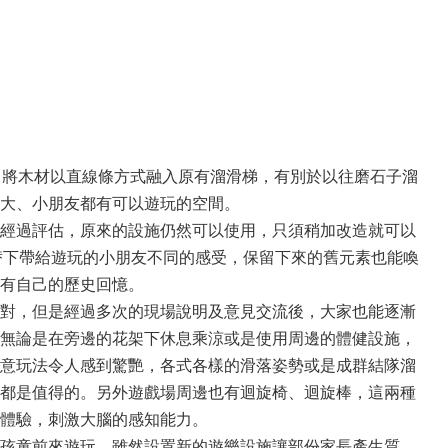
，將木材以直線條方式融入原有溜滑梯，有別於以往磨石子溜
大、小朋友都有可以遊玩的空間。
經過評估，原來的設施仍然可以使用，只須稍加改造就可以
替下帶給遊玩的小朋友不同的感受，保留下來的舊元素也能喚
有自己的歷史回憶。
對，但是經過多次的現場說明及意見交流後，大家也能逐漸
無論是在旁邊的花架下休息乘涼或是使用周邊的體健設施，
意玩法令人感到驚艷，各式各樣的滑落姿勢或是成群結隊溜
都是值得的。另外遊戲場周邊也有迴旋椅、迴旋棒，這兩種
體驗，刺激大腦的感知能力。
孩童前來遊玩，雖然設置新的遊樂設施讓部份家長產生質