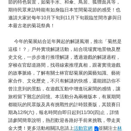
節的特色裝置，如菊手水、和傘、鳥居、狐狸面具等，
期待民眾來訪時能有如身臨日本笠間菊花節的感受！也
邀請大家於每年10月下旬到11月下旬親臨笠間市參與日
本最古老的菊花祭典！
今年的菊展結合近年興起的解謎風潮，推出「菊然是
這樣！？」戶外實境解謎活動，結合現場實地景物及歷
史文化，一步步進行推理解謎，透過遊戲的解謎過程，
穿梭在官邸道路間，找尋線索推理真相，跟著實境遊戲
的故事脈絡，了解有關士林官邸菊展的園藝知識、藝術
家合作、文化歷史，不只有解謎的快感，還能踏訪你不
曾注意到的景點，在遊戲互動中增進玩家間的感情，讓
旅程留下難忘的回憶。本活動分為兩種版本，有展期間
都能玩的民眾版及具有挑戰性的計時競賽版，其競賽日
期為12/9(六)，報名時間自即日起到11/30(四)止，詳情
請參閱簡章說明，熱烈歡迎各路好手前來挑戰，帶走黃
金大獎！更多活動相關訊息請上
活動官網
並關注士
林