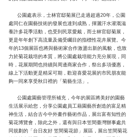
公園處表示，士林官邸菊展已走過超過20年，公園
處同仁在園藝技術的發展也達到成熟，揮灑汗水灌溉滋
養許多花季活動，也受到民眾愛戴，而士林官邸菊展，
更是年年創下高流量及備受矚目的指標性花卉展覽。今
年的13個展區也將與藝術家合作激盪出新的風貌，也致
力於菊花栽培的本質，將公園處栽培能力充分展現，同
時，花展期間也持續與周邊商家合作，祭出多項優惠，
線上下活動更是精采可期，歡迎喜愛花展的市民朋友能
夠一同來享受秋日裡的「菊藝生活」。
公園處園藝管理所補充，今年的展區將美好的園藝
生活展示給您，分享公園處員工藉園藝所創造的富足精
神生活，結合古今中外畫作藝術作品，展出富有知性的
菊花博覽會，除此之外，還有與日本笠間臺灣辦事處共
同規劃的「台日友好 笠間菊花節」展區，展出笠間菊花