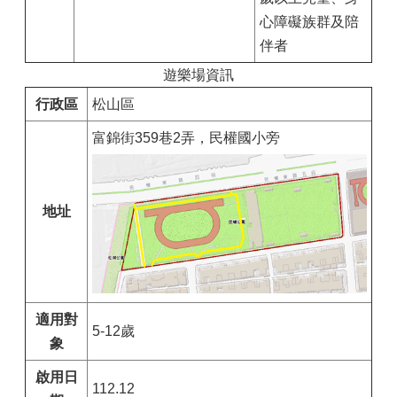
心障礙族群及陪
伴者
遊樂場資訊
行政區
松山區
富錦街359巷2弄，民權國小旁
地址
適用對
5-12歲
象
啟用日
112.12