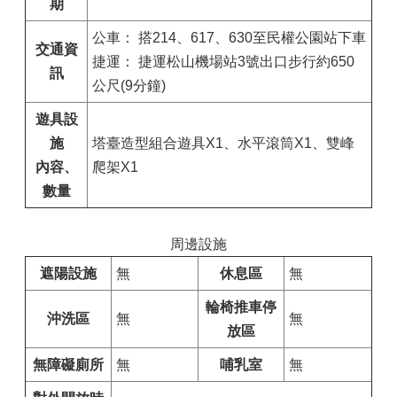
期
公車： 搭214、617、630至民權公園站下車
交通資
捷運： 捷運松山機場站3號出口步行約650
訊
公尺(9分鐘)
遊具設
施
塔臺造型組合遊具X1、水平滾筒X1、雙峰
內容、
爬架X1
數量
周邊設施
遮陽設施
無
休息區
無
輪椅推車停
沖洗區
無
無
放區
無障礙廁所
無
哺乳室
無