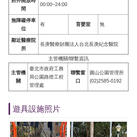
對外開放時
00:00~24:00
間
無障礙停車
有
育嬰室
無
位
鄰近醫療院
長庚醫療財團法人台北長庚紀念醫院
所
主管機關/聯繫資訊
臺北市政府工務
主管機
聯繫窗
圓山公園管理所
局公園路燈工程
關
口
(02)2585-0192
管理處
遊具設施照片