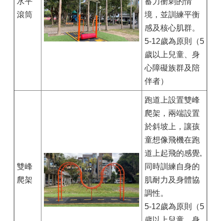
水平
蓄力衝刺的情
滾筒
境，並訓練平衡
感及核心肌群。
5-12歲為原則（5
歲以上兒童、身
心障礙族群及陪
伴者）
跑道上設置雙峰
爬架，兩端設置
於斜坡上，讓孩
童想像飛機在跑
道上起飛的感覺,
雙峰
同時訓練自身的
爬架
肌耐力及身體協
調性。
5-12歲為原則（5
歲以上兒童、身