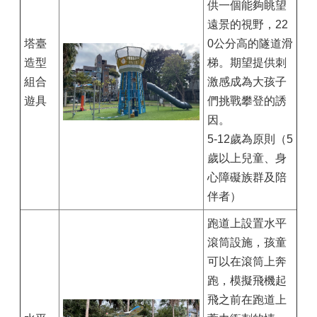
供一個能夠眺望
遠景的視野，22
塔臺
0公分高的隧道滑
造型
梯。期望提供刺
組合
激感成為大孩子
遊具
們挑戰攀登的誘
因。
5-12歲為原則（5
歲以上兒童、身
心障礙族群及陪
伴者）
跑道上設置水平
滾筒設施，孩童
可以在滾筒上奔
跑，模擬飛機起
飛之前在跑道上