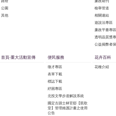
路燈
廉政期刊
公園
檢舉管道
其他
相關連結
遊說法專區
廉政平臺專
透明晶質獎
公益揭弊者
首頁-重大活動宣傳
便民服務
花卉百科
徵才專區
花種介紹
表單下載
標誌下載
紓困專區
北投文學步道解說系統
國定古蹟士林官邸【凱歌
堂】管理維護計畫之使用
公告