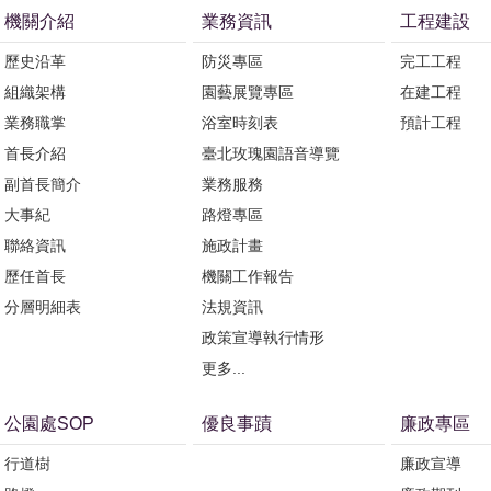
機關介紹
業務資訊
工程建設
歷史沿革
防災專區
完工工程
組織架構
園藝展覽專區
在建工程
業務職掌
浴室時刻表
預計工程
首長介紹
臺北玫瑰園語音導覽
副首長簡介
業務服務
大事紀
路燈專區
聯絡資訊
施政計畫
歷任首長
機關工作報告
分層明細表
法規資訊
政策宣導執行情形
更多...
公園處SOP
優良事蹟
廉政專區
行道樹
廉政宣導