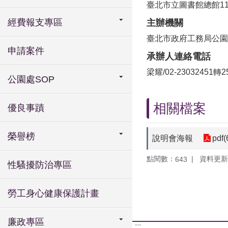
臺北市立圖書館總館1
經費報支專區
主辦機關
臺北市政府工務局公園
申請案件
承辦人連絡電話
梁耀/02-23032451轉2
公園處SOP
相關檔案
優良事蹟
榮譽榜
說明會海報
pdf(
點閱數：
資料更新：1
643
性騷擾防治專區
勞工身心健康保護計畫
廉政專區
:::