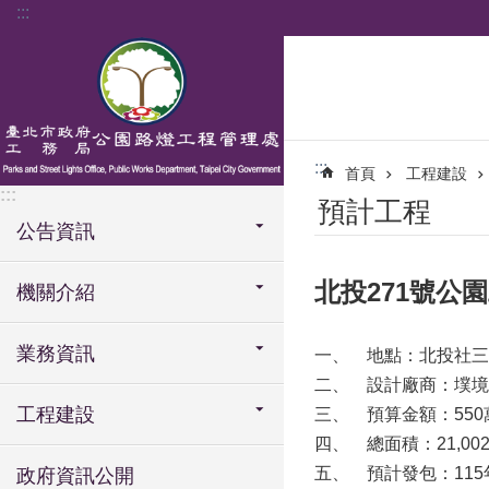
:::
跳到主要內容區塊
:::
首頁
工程建設
:::
預計工程
公告資訊
北投271號公
機關介紹
業務資訊
一、
地點：北投社三
二、
設計廠商：墣境
工程建設
三、
預算金額：550
四、
總面積：21,00
五、
預計發包：115
政府資訊公開