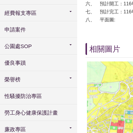
六、
預計開工：116
七、
預計完工：116
經費報支專區
八、
平面圖:
申請案件
公園處SOP
相關圖片
優良事蹟
榮譽榜
性騷擾防治專區
勞工身心健康保護計畫
廉政專區