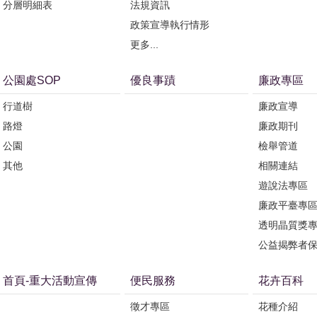
分層明細表
法規資訊
政策宣導執行情形
更多...
公園處SOP
優良事蹟
廉政專區
行道樹
廉政宣導
路燈
廉政期刊
公園
檢舉管道
其他
相關連結
遊說法專區
廉政平臺專
透明晶質獎
公益揭弊者
首頁-重大活動宣傳
便民服務
花卉百科
徵才專區
花種介紹