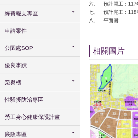
六、
預計開工：117
七、
預計完工：118
經費報支專區
八、
平面圖:
申請案件
公園處SOP
相關圖片
優良事蹟
榮譽榜
性騷擾防治專區
勞工身心健康保護計畫
廉政專區