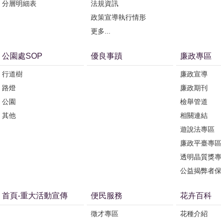
分層明細表
法規資訊
政策宣導執行情形
更多...
公園處SOP
優良事蹟
廉政專區
行道樹
廉政宣導
路燈
廉政期刊
公園
檢舉管道
其他
相關連結
遊說法專區
廉政平臺專
透明晶質獎
公益揭弊者
首頁-重大活動宣傳
便民服務
花卉百科
徵才專區
花種介紹