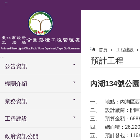
:::
跳到主要內容區塊
:::
首頁
工程建設
:::
預計工程
公告資訊
內湖134號公
機關介紹
業務資訊
一、
地點：內湖區西
二、
設計廠商：開巨
工程建設
三、
預算金額：688萬
四、
總面積：26,22
五、
預計發包：116
政府資訊公開