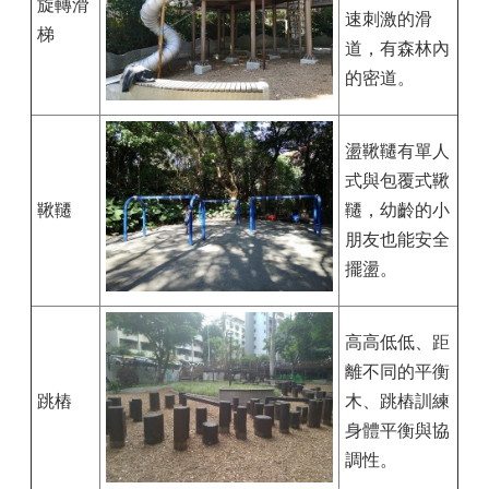
旋轉滑
速刺激的滑
梯
道，有森林內
的密道。
盪鞦韆有單人
式與包覆式鞦
鞦韆
韆，幼齡的小
朋友也能安全
擺盪。
高高低低、距
離不同的平衡
跳樁
木、跳樁訓練
身體平衡與協
調性。