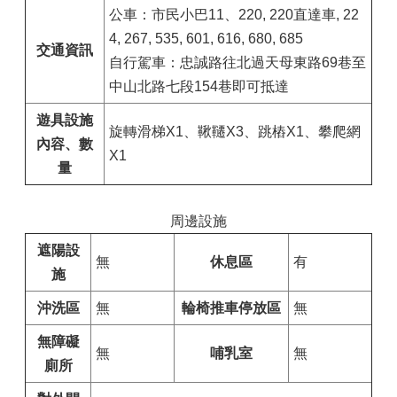
公車：市民小巴11、220, 220直達車, 22
4, 267, 535, 601, 616, 680, 685
交通資訊
自行駕車：忠誠路往北過天母東路69巷至
中山北路七段154巷即可抵達
遊具設施
旋轉滑梯X1、鞦韆X3、跳樁X1、攀爬網
內容、數
X1
量
周邊設施
遮陽設
無
休息區
有
施
沖洗區
無
輪椅推車停放區
無
無障礙
無
哺乳室
無
廁所