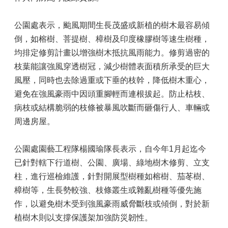
公園處表示，颱風期間生長茂盛或新植的樹木最容易傾
倒，如榕樹、菩提樹、樟樹及印度橡膠樹等速生樹種，
均排定修剪計畫以增強樹木抵抗風雨能力。修剪過密的
枝葉能讓強風穿透樹冠，減少樹體表面積所承受的巨大
風壓，同時也去除過重或下垂的枝幹，降低樹木重心，
避免在強風豪雨中因頭重腳輕而連根拔起。防止枯枝、
病枝或結構脆弱的枝條被暴風吹斷而砸傷行人、車輛或
周邊房屋。
公園處園藝工程隊楊國瑜隊長表示，自今年1月起迄今
已針對轄下行道樹、公園、廣場、綠地樹木修剪、立支
柱，進行巡檢維護，針對開展型樹種如榕樹、茄苳樹、
樟樹等，生長勢較強、枝條叢生或雜亂樹種等優先施
作，以避免樹木受到強風豪雨威脅斷枝或傾倒，對於新
植樹木則以支撐保護架加強防災韌性。