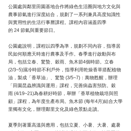
公園處與鄰里田園基地合作將綠色生活圈與地方文化與
農事節氣進行深度結合，規劃了一系列兼具高度知識性
與實用性的生活行事曆課程。課程內容涵蓋四季
的 24 節氣與重要節日。
公園處說明，課程以四季為準，規劃不同內容，指導居
民如何順應天時進行農事及手作。春季進行啟動與布
局，包括立春、驚蟄、穀雨、魚木節4個時節。立春
(2/3~5)濕冷時節不利戶外，指導利用乾燥香草搭配植物
油，製成「香草油」、驚蟄 (3/5~7)：萬物甦醒，辦理
「田園昆蟲辨識與運用」課程，完善病蟲害預防。穀
雨 (4/19~21)為春耕好時節，舉辦「香草植物栽培與照
顧」課程，為年度生產布局。魚木節 (每年4月)結合大學
里獨有文化，辦理鄰里文化及綠色景點走讀。
夏季則著重高溫與應用，包括立夏、小暑、大暑、處暑