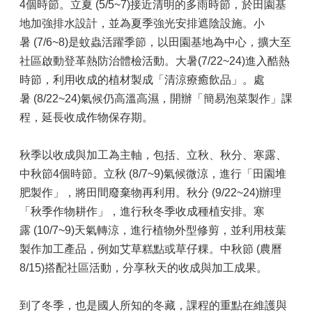
4個時節。立夏 (5/5~7)接近清明的多雨時節，於田園基
地加強排水設計，並為夏季強光安排遮陰設施。小
暑 (7/6~8)是蚊蟲活躍季節，以田園基地為中心，擴大至
社區啟動登革熱防治體檢活動。大暑(7/22~24)進入酷熱
時節，利用收成的植材製成「清涼療癒飲品」。處
暑 (8/22~24)氣候仍高溫高濕，開辦「簡易泡菜製作」課
程，延長收成作物保存期。
秋季以收成與加工為主軸，包括、立秋、秋分、寒露、
中秋節4個時節。立秋 (8/7~9)氣候微涼，進行「田園堆
肥製作」，將田間廢棄物再利用。秋分 (9/22~24)辦理
「秋季作物耕作」，進行秋冬季收成種植安排。寒
露 (10/7~9)天氣轉涼，進行植物外型修剪，並利用枝葉
製作加工產品，例如艾草糕點或草仔粿。中秋節 (農曆
8/15)搭配社區活動，分享秋天的收成與加工成果。
到了冬季，也是國人所知的冬藏，課程的重點在維護與