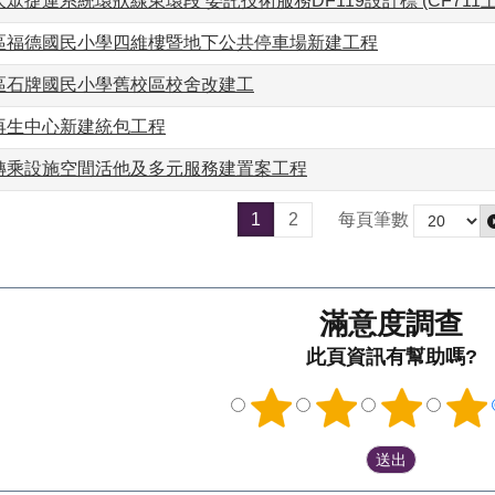
眾捷運系統環狀線東環段 委託技術服務DF119設計標 (CF711土
區福德國民小學四維樓暨地下公共停車場新建工程
區石牌國民小學舊校區校舍改建工
再生中心新建統包工程
轉乘設施空間活他及多元服務建置案工程
1
2
每頁筆數
滿意度調查
此頁資訊有幫助嗎?