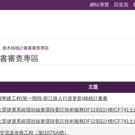
網站導覽
回首頁
樹木移植計畫書審查專區
書審查專區
主題
整建工程(第一階段-龍江路人行道更新)移植計畫書
眾捷運系統環狀線東環段委託技術服務DF119設計標(CF741土
眾捷運系統環狀線東環段委託技術服務DF119設計標(CF741土建
交流道改善工程（第I107SA標）