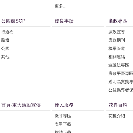
更多...
公園處SOP
優良事蹟
廉政專區
行道樹
廉政宣導
路燈
廉政期刊
公園
檢舉管道
其他
相關連結
遊說法專區
廉政平臺專
透明晶質獎
公益揭弊者
首頁-重大活動宣傳
便民服務
花卉百科
徵才專區
花種介紹
表單下載
標誌下載