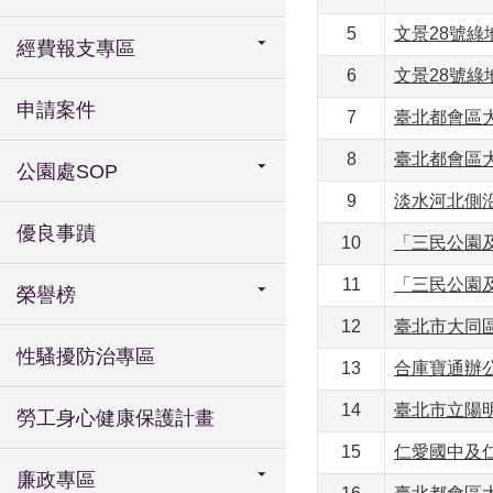
5
文景28號
經費報支專區
6
文景28號
申請案件
7
臺北都會區大
8
臺北都會區大
公園處SOP
9
淡水河北側沿
優良事蹟
10
「三民公園
11
「三民公園
榮譽榜
12
臺北市大同
性騷擾防治專區
13
合庫寶通辦
14
臺北市立陽
勞工身心健康保護計畫
15
仁愛國中及
廉政專區